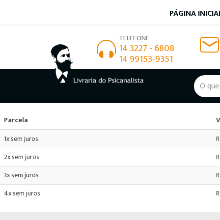
SELECIONE A FORMA:
PÁGINA INICIA
TELEFONE
14 3227 - 6808
14 99153-9351
Parcela
V
1x sem juros
R
2x sem juros
R
3x sem juros
R
4x sem juros
R