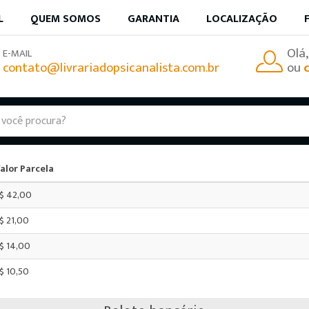
L
QUEM SOMOS
GARANTIA
LOCALIZAÇÃO
Olá
E-MAIL
contato@livrariadopsicanalista.com.br
ou
Cartão de crédito
alor Parcela
$ 42,00
$ 21,00
$ 14,00
$ 10,50