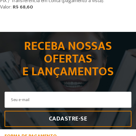
PIX / Transferência em conta (pagamento à vista).
Valor:
R$ 68,60
RECEBA NOSSAS
OFERTAS
E LANÇAMENTOS
CADASTRE-SE