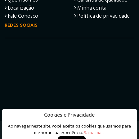
Quem somos
Garantia de qualidade
Localização
Minha conta
Fale Conosco
Política de privacidade
REDES SOCIAIS
Cookies e Privacidade
Ao navegar neste site, você aceita os cookies que usamos para
Livraria do Psicanalista © 2026 - Todos os direitos
melhorar sua experiência.
Saiba mais
reservados