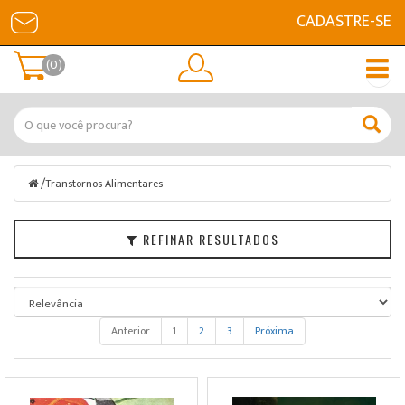
CADASTRE-SE
Filtrar
(0)
Categorias
Marcas
Faixa
/
Transtornos Alimentares
de
Preço
REFINAR RESULTADOS
Anterior
1
2
3
Próxima