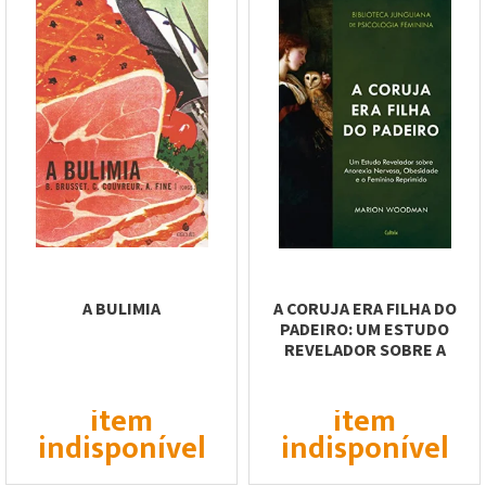
A BULIMIA
A CORUJA ERA FILHA DO
PADEIRO: UM ESTUDO
REVELADOR SOBRE A
ANOREXIA NERVOSA,...
item
item
indisponível
indisponível