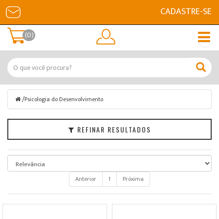
CADASTRE-SE
Filtrar
(0)
Psicologia
do
Desenvolvimento
Marcas
/
Psicologia do Desenvolvimento
Faixa
de
REFINAR RESULTADOS
Preço
Anterior
1
Próxima