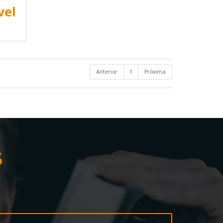
vel
Anterior
1
Próxima
S