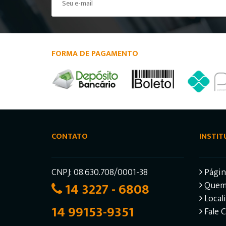
FORMA DE PAGAMENTO
CONTATO
INSTIT
CNPJ: 08.630.708/0001-38
Página
14 3227 - 6808
Quem
Local
14 99153-9351
Fale 