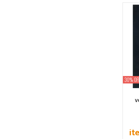
30% OF
V
it