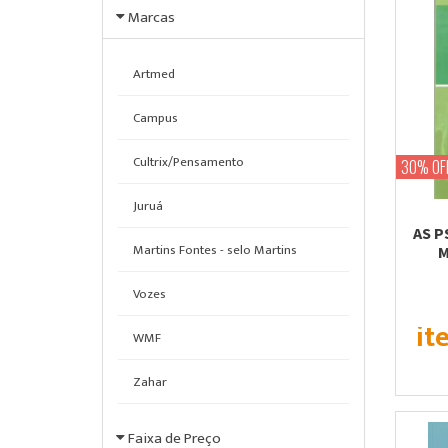
Marcas
Artmed
Campus
Cultrix/Pensamento
30% OF
Juruá
AS P
Martins Fontes - selo Martins
M
Vozes
it
WMF
Zahar
Faixa de Preço