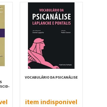
VOCABULÁRIO DA PSICANÁLISE
S
SCID-
vel
item indisponível