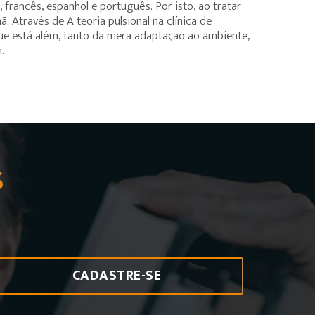
 francês, espanhol e português. Por isto, ao tratar
. Através de A teoria pulsional na clínica de
 que está além, tanto da mera adaptação ao ambiente,
.
S
CADASTRE-SE