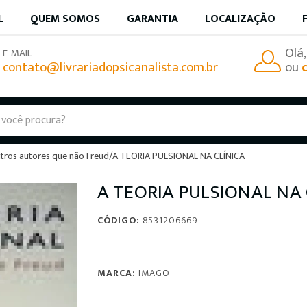
L
QUEM SOMOS
GARANTIA
LOCALIZAÇÃO
Olá
E-MAIL
contato@livrariadopsicanalista.com.br
ou
utros autores que não Freud
/
A TEORIA PULSIONAL NA CLÍNICA
A TEORIA PULSIONAL NA 
CÓDIGO:
8531206669
MARCA:
IMAGO