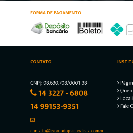
FORMA DE PAGAMENTO
CONTATO
INSTIT
CNPJ: 08.630.708/0001-38
Página
14 3227 - 6808
Quem
Local
14 99153-9351
Fale 
contato@livrariadopsicanalista.com.br