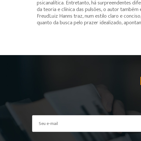
psicanalítica. Entretanto, há surpreendentes dif
da teoria e clínica das pulsões, o autor também e
FreudLuiz Hanns traz, num estilo claro e conciso
quanto da busca pelo prazer idealizado, apontand