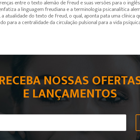
erenças entre o texto alemão de Freud e suas versões para o inglês,
nfatiza a linguagem freudiana e a terminologia psicanalítica alemã
, a atualidade do texto de Freud, o qual, aponta pata uma clínica
o para a centralidade da circulação pulsional para a vida psíquica
RECEBA NOSSAS OFERTA
E LANÇAMENTOS