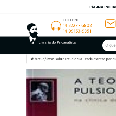
PÁGINA INICIA
TELEFONE
14 3227 - 6808
14 99153-9351
/
Freud
/
Livros sobre Freud e sua Teoria escritos por o