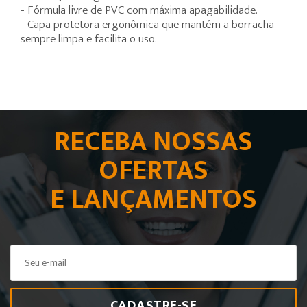
- Fórmula livre de PVC com máxima apagabilidade.
- Capa protetora ergonômica que mantém a borracha
sempre limpa e facilita o uso.
RECEBA NOSSAS
OFERTAS
E LANÇAMENTOS
CADASTRE-SE