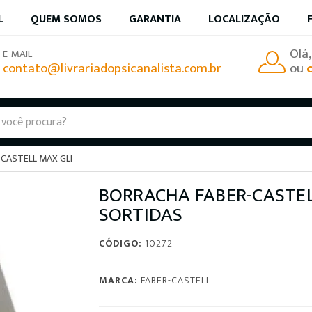
L
QUEM SOMOS
GARANTIA
LOCALIZAÇÃO
Olá
E-MAIL
contato@livrariadopsicanalista.com.br
ou
CASTELL MAX GLI
BORRACHA FABER-CASTEL
SORTIDAS
CÓDIGO:
10272
MARCA:
FABER-CASTELL