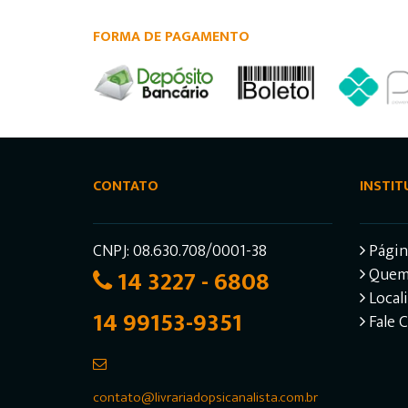
FORMA DE PAGAMENTO
CONTATO
INSTIT
CNPJ: 08.630.708/0001-38
Página
14 3227 - 6808
Quem
Local
14 99153-9351
Fale 
contato@livrariadopsicanalista.com.br