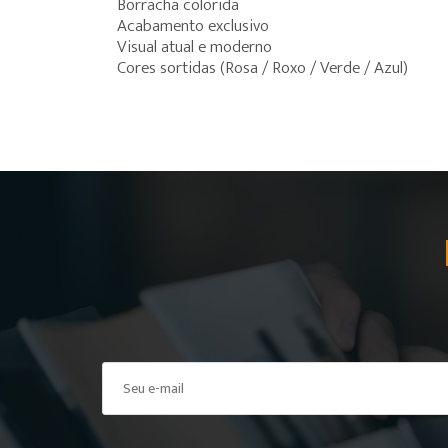
Borracha colorida
Acabamento exclusivo
Visual atual e moderno
Cores sortidas (Rosa / Roxo / Verde / Azul)