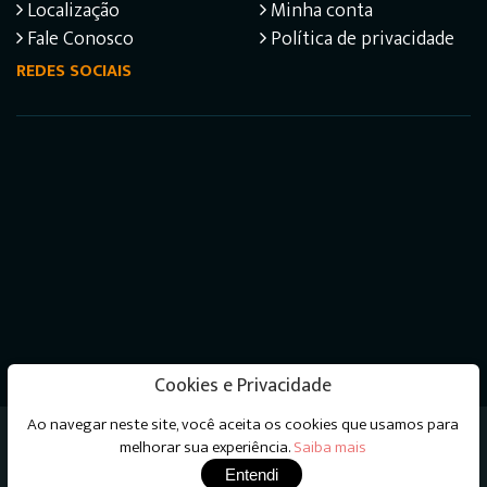
Localização
Minha conta
Fale Conosco
Política de privacidade
REDES SOCIAIS
Cookies e Privacidade
Ao navegar neste site, você aceita os cookies que usamos para
Livraria do Psicanalista © 2026 - Todos os direitos
melhorar sua experiência.
Saiba mais
reservados
Entendi