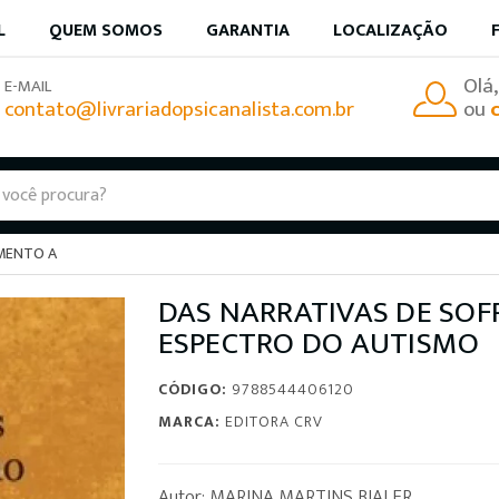
L
QUEM SOMOS
GARANTIA
LOCALIZAÇÃO
Olá
E-MAIL
contato@livrariadopsicanalista.com.br
ou
IMENTO A
DAS NARRATIVAS DE SO
ESPECTRO DO AUTISMO
CÓDIGO:
9788544406120
MARCA:
EDITORA CRV
Autor: MARINA MARTINS BIALER