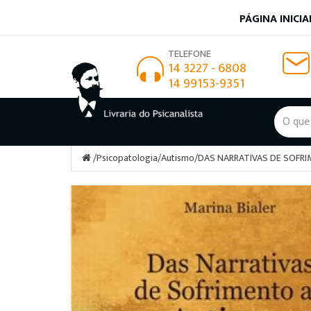
PÁGINA INICIA
TELEFONE
14 3227 - 6808
14 99153-9351
/
Psicopatologia
/
Autismo
/
DAS NARRATIVAS DE SOFR