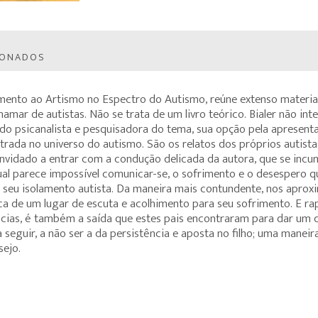
IONADOS
imento ao Artismo no Espectro do Autismo, reúne extenso material 
ar de autistas. Não se trata de um livro teórico. Bialer não inter
do psicanalista e pesquisadora do tema, sua opção pela apresentaç
rada no universo do autismo. São os relatos dos próprios autistas
onvidado a entrar com a condução delicada da autora, que se incum
ual parece impossível comunicar-se, o sofrimento e o desespero q
m seu isolamento autista. Da maneira mais contundente, nos apro
ca de um lugar de escuta e acolhimento para seu sofrimento. E 
cias, é também a saída que estes pais encontraram para dar um de
a seguir, a não ser a da persistência e aposta no filho; uma mane
sejo.