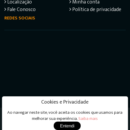
Localização
Minha conta
Fale Conosco
Política de privacidade
REDES SOCIAIS
Cookies e Privacidade
Ao navegar neste site, você aceita os cookies que usamos para
Livraria do Psicanalista © 2026 - Todos os direitos
melhorar sua experiência.
Saiba mais
reservados
Entendi