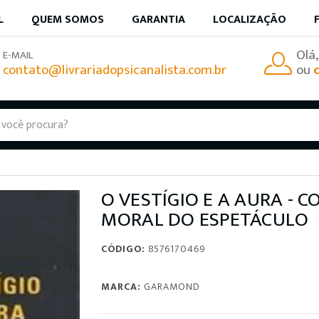
L
QUEM SOMOS
GARANTIA
LOCALIZAÇÃO
Olá
E-MAIL
contato@livrariadopsicanalista.com.br
ou
O VESTÍGIO E A AURA -
MORAL DO ESPETÁCULO
CÓDIGO:
8576170469
MARCA:
GARAMOND