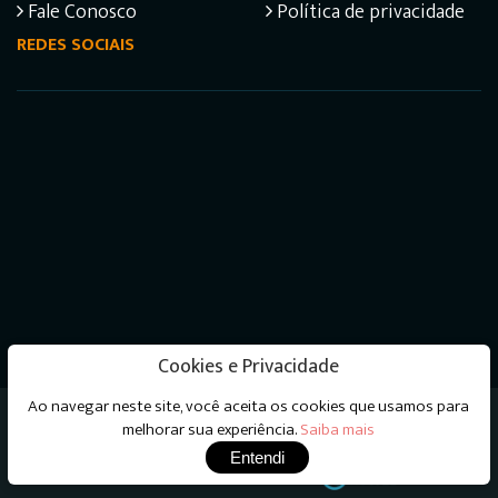
Fale Conosco
Política de privacidade
REDES SOCIAIS
Cookies e Privacidade
Ao navegar neste site, você aceita os cookies que usamos para
Livraria do Psicanalista © 2026 - Todos os direitos
melhorar sua experiência.
Saiba mais
reservados
Entendi
Desenvolvimento e Hospedagem