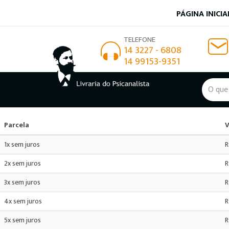
SELECIONE A FORMA:
PÁGINA INICIA
TELEFONE
14 3227 - 6808
14 99153-9351
Parcela
V
1x sem juros
R
2x sem juros
R
3x sem juros
R
4x sem juros
R
5x sem juros
R