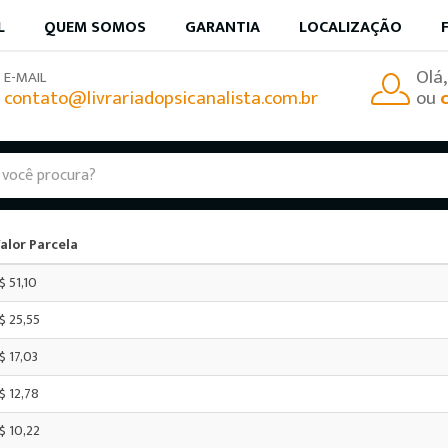
L
QUEM SOMOS
GARANTIA
LOCALIZAÇÃO
Olá
E-MAIL
contato@livrariadopsicanalista.com.br
ou
Cartão de crédito
alor Parcela
$ 51,10
$ 25,55
$ 17,03
$ 12,78
$ 10,22