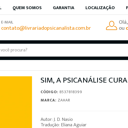
L
QUEM SOMOS
GARANTIA
LOCALIZAÇÃO
Olá
E-MAIL
contato@livrariadopsicanalista.com.br
ou
SIM, A PSICANÁLISE CURA
CÓDIGO:
8537818399
MARCA:
ZAHAR
Autor: J. D. Nasio
Tradução: Eliana Aguiar