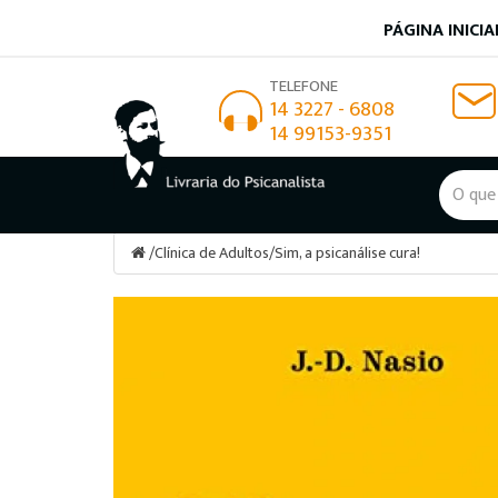
PÁGINA INICIA
TELEFONE
14 3227 - 6808
14 99153-9351
/
Clínica de Adultos
/
Sim, a psicanálise cura!