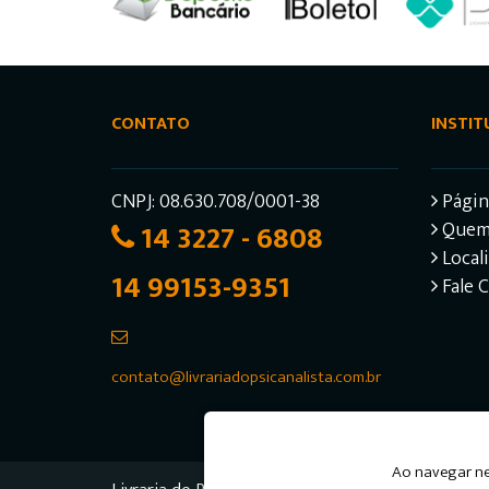
CONTATO
INSTIT
CNPJ: 08.630.708/0001-38
Página
14 3227 - 6808
Quem
Local
14 99153-9351
Fale 
contato@livrariadopsicanalista.com.br
Ao navegar ne