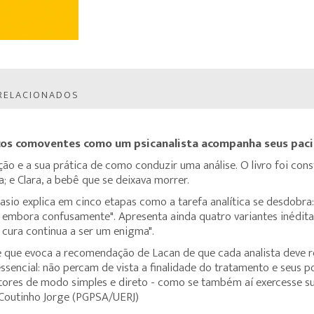
RELACIONADOS
icos comoventes como um psicanalista acompanha seus paci
ção e a sua prática de como conduzir uma análise. O livro foi con
 e Clara, a bebê que se deixava morrer.
io explica em cinco etapas como a tarefa analítica se desdobra:
, embora confusamente". Apresenta ainda quatro variantes inéditas 
 cura continua a ser um enigma".
 que evoca a recomendação de Lacan de que cada analista deve rei
ssencial: não percam de vista a finalidade do tratamento e seus p
tores de modo simples e direto - como se também aí exercesse su
o Coutinho Jorge (PGPSA/UERJ)