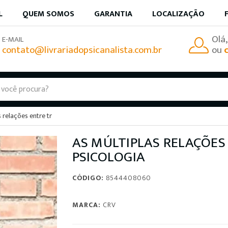
L
QUEM SOMOS
GARANTIA
LOCALIZAÇÃO
Olá
E-MAIL
contato@livrariadopsicanalista.com.br
ou
 relações entre tr
AS MÚLTIPLAS RELAÇÕES
PSICOLOGIA
CÓDIGO:
8544408060
MARCA:
CRV