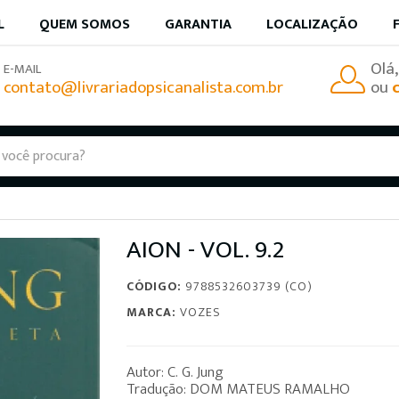
L
QUEM SOMOS
GARANTIA
LOCALIZAÇÃO
Olá
E-MAIL
contato@livrariadopsicanalista.com.br
ou
AION - VOL. 9.2
CÓDIGO:
9788532603739 (CO)
MARCA:
VOZES
Autor: C. G. Jung
Tradução: DOM MATEUS RAMALHO