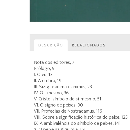
DESCRIÇÃO
RELACIONADOS
Nota dos editores, 7
Prólogo, 9
I. O eu, 13
lI. A ombra, 19
IlI. Sizígia: anima e animus, 23
IV. O i-mesmo, 36
V. Cristo, símbolo do si-mesmo, 51
VI. O signo de peixes, 90
VII. Profecias de Nostradamus, 116
VIII. Sobre a significação histórica do peixe, 125
IX. A ambivalência do símbolo de peixes, 141
X. O peixe na Alquimia, 151