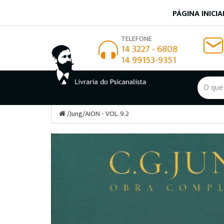
PÁGINA INICIA
TELEFONE
14 3227 - 6808
14 99153-9351
/
Jung
/
AION - VOL. 9.2