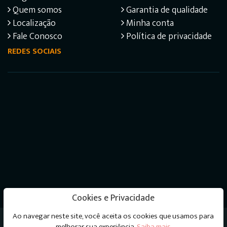
Quem somos
Garantia de qualidade
Localização
Minha conta
Fale Conosco
Política de privacidade
REDES SOCIAIS
Cookies e Privacidade
Ao navegar neste site, você aceita os cookies que usamos para
Livraria do Psicanalista © 2026 - Todos os direitos
melhorar sua experiência.
Saiba mais