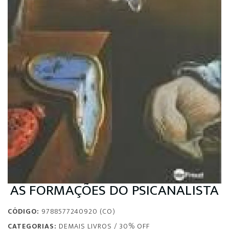
AS FORMAÇÕES DO PSICANALISTA
CÓDIGO:
9788577240920 (CO)
CATEGORIAS:
DEMAIS LIVROS
/
30% OFF