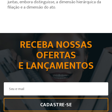
juntas, embora distinguisse, a dimensão hierárquica da
filiação e a dimensão do ato.
RECEBA NOSSAS
OFERTAS
E LANÇAMENTOS
CADASTRE-SE