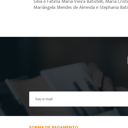
Silva e Fatima Maria Vieira Batistelli, Maria C
Mariângela Mendes de Almeida e Stephania Batista 
FORMA DE PAGAMENTO