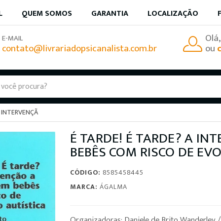
L
QUEM SOMOS
GARANTIA
LOCALIZAÇÃO
Olá
E-MAIL
contato@livrariadopsicanalista.com.br
ou
A INTERVENÇÃ
É TARDE! É TARDE? A I
BEBÊS COM RISCO DE EV
CÓDIGO:
8585458445
MARCA:
ÁGALMA
Organizadoras: Daniele de Brito Wanderley / 