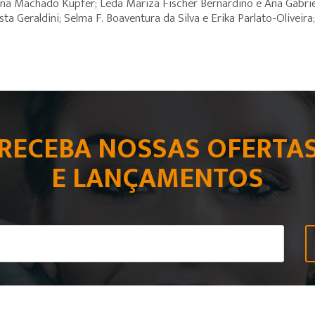
ristina Machado Kupfer; Leda Mariza Fischer Bernardino e Ana Gab
Geraldini; Selma F. Boaventura da Silva e Erika Parlato-Oliveira; e
RECEBA NOSSAS OFERTA
E LANÇAMENTOS