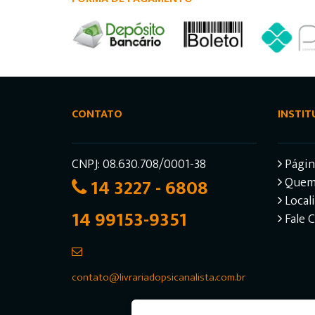
CONTATO
INSTIT
CNPJ: 08.630.708/0001-38
Página
14 3227 - 6808
Quem
Local
14 99153-9351
Fale 
contato@livrariadopsicanalista.com.br