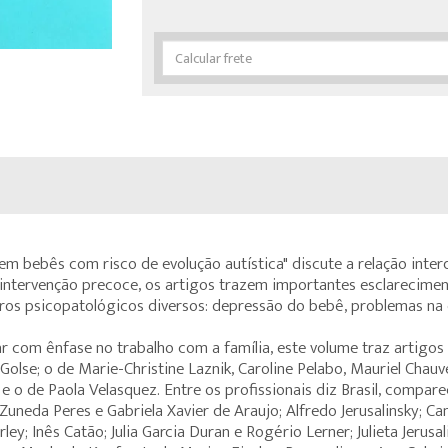
Calcular
frete
 em bebês com risco de evolução autística" discute a relação inte
intervenção precoce, os artigos trazem importantes esclareciment
ros psicopatológicos diversos: depressão do bebê, problemas na 
r com ênfase no trabalho com a família, este volume traz artigo
lse; o de Marie-Christine Laznik, Caroline Pelabo, Mauriel Chauvet
 e o de Paola Velasquez. Entre os profissionais diz Brasil, compa
neda Peres e Gabriela Xavier de Araujo; Alfredo Jerusalinsky; Cam
; Inês Catão; Julia Garcia Duran e Rogério Lerner; Julieta Jerusali