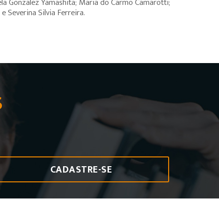
riela Gonzalez Yamashita; Maria do Carmo Camarotti;
 Severina Silvia Ferreira.
S
CADASTRE-SE