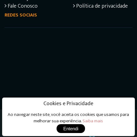
Fale Conosco
Política de privacidade
REDES SOCIAIS
Cookies e Privacidade
Ao navegar neste site, você aceita os cookies que usamos para
Livraria do Psicanalista © 2026 - Todos os direitos
melhorar sua experiência.
Saiba mais
reservados
Entendi
Desenvolvimento e Hospedagem