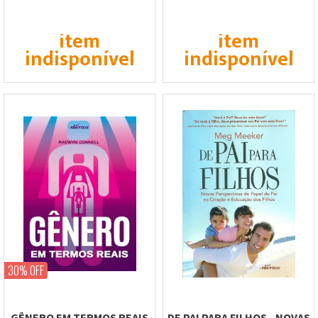
DA MENTE...
E...
item
item
indisponível
indisponível
30% OFF
GÊNERO EM TERMOS REAIS
DE PAI PARA FILHOS - NOVAS