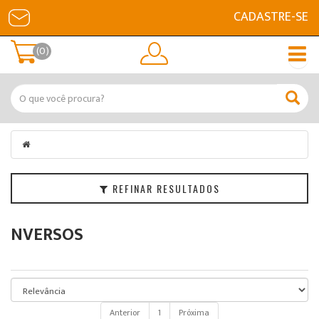
CADASTRE-SE
Filtrar
(0)
Categorias
Marcas
Faixa
de
Preço
REFINAR RESULTADOS
NVERSOS
Anterior
1
Próxima