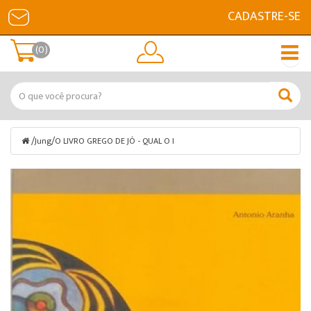
CADASTRE-SE
(0)
/
/
Jung
O LIVRO GREGO DE JÓ - QUAL O I