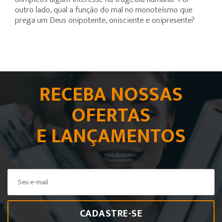
outro lado, qual a função do mal no monoteísmo que
prega um Deus onipotente, onisciente e onipresente?
RECEBA NOSSAS
OFERTAS
E LANÇAMENTOS
CADASTRE-SE