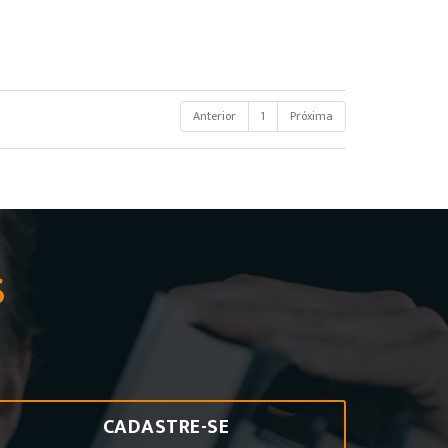
Anterior
1
Próxima
S
CADASTRE-SE