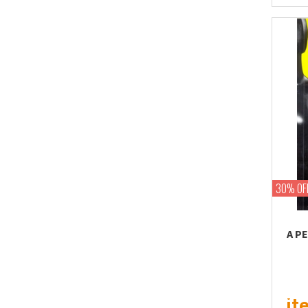
30% OF
A P
it