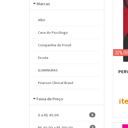
Marcas
Aller
Casa do Psicólogo
Companhia de Freud
30% OF
Escuta
ILUMINURAS
PERV
Pearson Clinical Brasil
it
Faixa de Preço
0 a R$ 40,00
4
R$ 40,00 a R$ 100,00
5