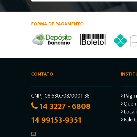
FORMA DE PAGAMENTO
CONTATO
INSTIT
CNPJ: 08.630.708/0001-38
Página
14 3227 - 6808
Quem
Local
14 99153-9351
Fale 