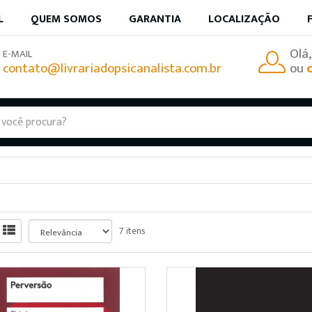
L
QUEM SOMOS
GARANTIA
LOCALIZAÇÃO
Olá
E-MAIL
contato@livrariadopsicanalista.com.br
ou
7 itens