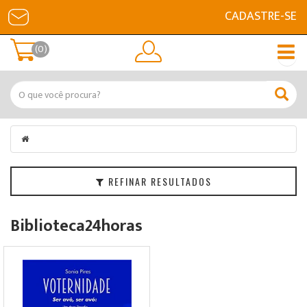
CADASTRE-SE
Filtrar
(0)
Categorias
Marcas
Faixa
de
Preço
REFINAR RESULTADOS
Biblioteca24horas