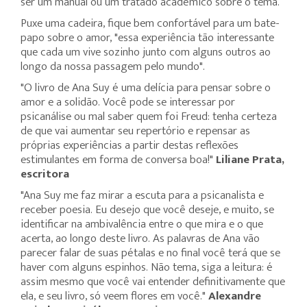
ser um manual ou um tratado acadêmico sobre o tema.
Puxe uma cadeira, fique bem confortável para um bate-
papo sobre o amor, "essa experiência tão interessante
que cada um vive sozinho junto com alguns outros ao
longo da nossa passagem pelo mundo".
"O livro de Ana Suy é uma delícia para pensar sobre o
amor e a solidão. Você pode se interessar por
psicanálise ou mal saber quem foi Freud: tenha certeza
de que vai aumentar seu repertório e repensar as
próprias experiências a partir destas reflexões
estimulantes em forma de conversa boa!"
Liliane Prata,
escritora
"Ana Suy me faz mirar a escuta para a psicanalista e
receber poesia. Eu desejo que você deseje, e muito, se
identificar na ambivalência entre o que mira e o que
acerta, ao longo deste livro. As palavras de Ana vão
parecer falar de suas pétalas e no final você terá que se
haver com alguns espinhos. Não tema, siga a leitura: é
assim mesmo que você vai entender definitivamente que
ela, e seu livro, só veem flores em você."
Alexandre