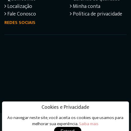
Localização
Minha conta
Fale Conosco
Política de privacidade
REDES SOCIAIS
Cookies e Privacidade
Ao navegar neste site, você aceita os cookies que usamos para
Livraria do Psicanalista © 2026 - Todos os direitos
melhorar sua experiência.
Saiba mais
reservados