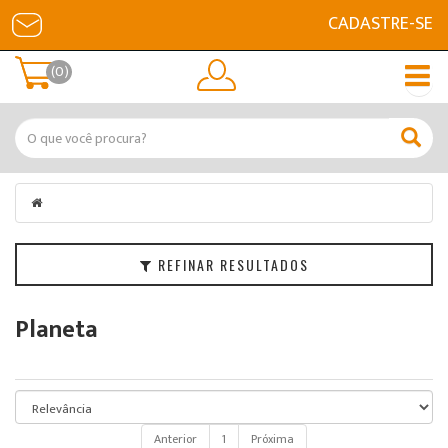
CADASTRE-SE
Filtrar
(0)
Categorias
Marcas
Faixa
de
Preço
REFINAR RESULTADOS
Planeta
Anterior
1
Próxima