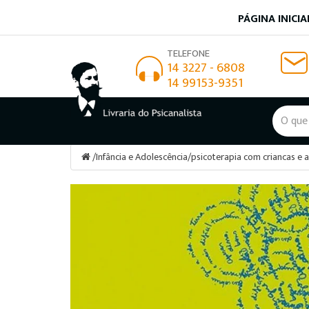
PÁGINA INICIA
TELEFONE
14 3227 - 6808
14 99153-9351
/
Infância e Adolescência
/
psicoterapia com criancas e 