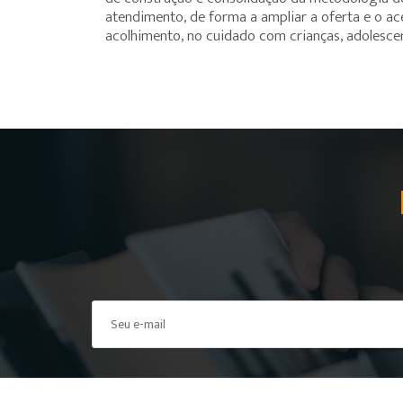
atendimento, de forma a ampliar a oferta e o a
acolhimento, no cuidado com crianças, adolescent