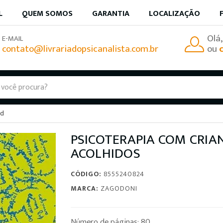
L
QUEM SOMOS
GARANTIA
LOCALIZAÇÃO
Olá
E-MAIL
contato@livrariadopsicanalista.com.br
ou
ad
PSICOTERAPIA COM CRIA
ACOLHIDOS
CÓDIGO:
8555240824
MARCA:
ZAGODONI
Número de páginas: 80