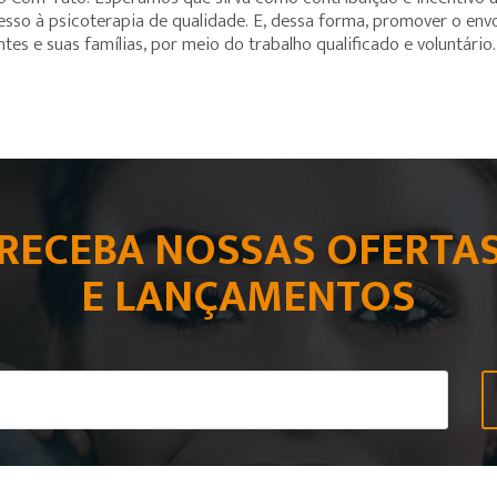
cesso à psicoterapia de qualidade. E, dessa forma, promover o en
es e suas famílias, por meio do trabalho qualificado e voluntário.
RECEBA NOSSAS OFERTA
E LANÇAMENTOS