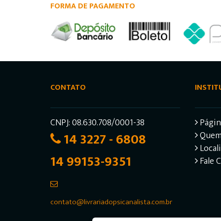
FORMA DE PAGAMENTO
CONTATO
INSTIT
CNPJ: 08.630.708/0001-38
Página
14 3227 - 6808
Quem
Local
14 99153-9351
Fale 
contato@livrariadopsicanalista.com.br