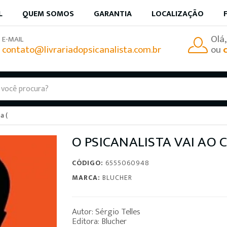
L
QUEM SOMOS
GARANTIA
LOCALIZAÇÃO
Olá
E-MAIL
contato@livrariadopsicanalista.com.br
ou
a (
O PSICANALISTA VAI AO 
CÓDIGO:
6555060948
MARCA:
BLUCHER
Autor: Sérgio Telles
Editora: Blucher