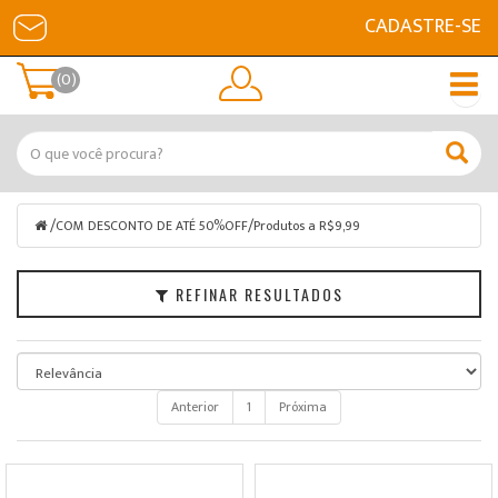
CADASTRE-SE
Filtrar
(0)
COM
DESCONTO
DE
ATÉ
50%OFF
/
/
COM DESCONTO DE ATÉ 50%OFF
Produtos a R$9,99
Marcas
REFINAR RESULTADOS
Faixa
de
Preço
Anterior
1
Próxima