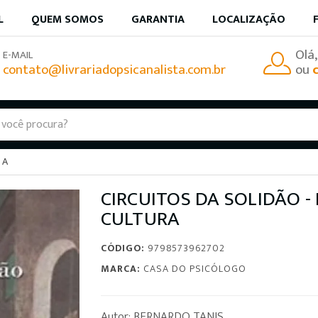
L
QUEM SOMOS
GARANTIA
LOCALIZAÇÃO
Olá
E-MAIL
contato@livrariadopsicanalista.com.br
ou
 A
CIRCUITOS DA SOLIDÃO - 
CULTURA
CÓDIGO:
9798573962702
MARCA:
CASA DO PSICÓLOGO
Autor: BERNARDO TANIS