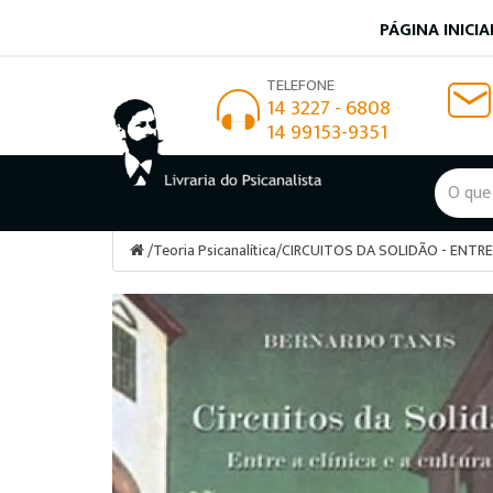
PÁGINA INICIA
TELEFONE
14 3227 - 6808
14 99153-9351
/
Teoria Psicanalítica
/
CIRCUITOS DA SOLIDÃO - ENTRE