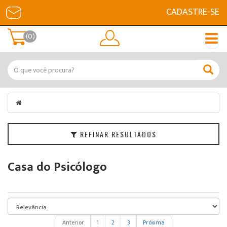
CADASTRE-SE
Filtrar
(0)
Categorias
Marcas
Faixa
de
Preço
REFINAR RESULTADOS
Casa do Psicólogo
Anterior
1
2
3
Próxima