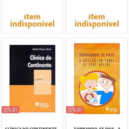
PSICANALÍTICO EM...
item
item
indisponível
indisponível
30% OFF
30% OFF
CLÍNICA DO CONTINENTE -
TORNANDO-SE PAIS - A