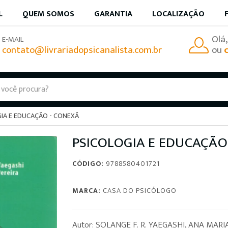
L
QUEM SOMOS
GARANTIA
LOCALIZAÇÃO
Olá
E-MAIL
contato@livrariadopsicanalista.com.br
ou
IA E EDUCAÇÃO - CONEXÃ
PSICOLOGIA E EDUCAÇÃO
CÓDIGO:
9788580401721
MARCA:
CASA DO PSICÓLOGO
Autor: SOLANGE F. R. YAEGASHI, ANA MARI