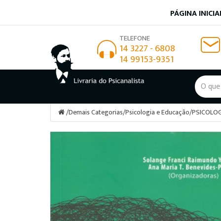
PÁGINA INICIA
TELEFONE
14 3227 - 6808
14 99153-9351
/
Demais Categorias
/
Psicologia e Educação
/
PSICOLOG