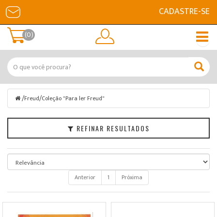
CADASTRE-SE
Filtrar
(0)
Freud
Marcas
Faixa
/
/
Freud
Coleção "Para ler Freud"
de
Preço
REFINAR RESULTADOS
Anterior
1
Próxima