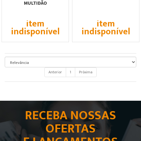
MULTIDÃO
item
item
indisponível
indisponível
Anterior
1
Próxima
RECEBA NOSSAS
OFERTAS