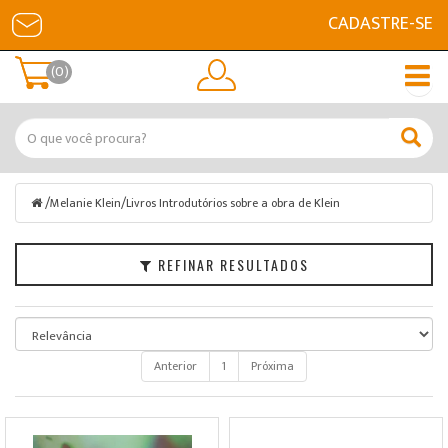
CADASTRE-SE
Filtrar
(0)
Melanie
Klein
Marcas
/
/
Melanie Klein
Livros Introdutórios sobre a obra de Klein
Faixa
de
Preço
REFINAR RESULTADOS
Anterior
1
Próxima