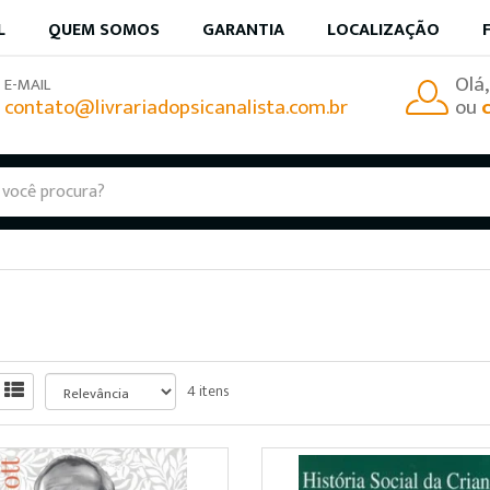
L
QUEM SOMOS
GARANTIA
LOCALIZAÇÃO
Olá
E-MAIL
contato@livrariadopsicanalista.com.br
ou
4 itens