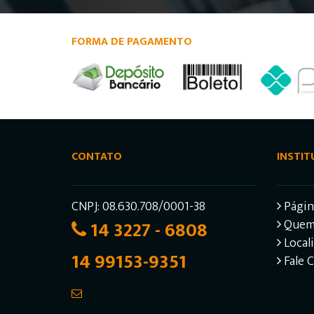
FORMA DE PAGAMENTO
CONTATO
INSTIT
CNPJ: 08.630.708/0001-38
Página
14 3227 - 6808
Quem
Local
14 99153-9351
Fale 