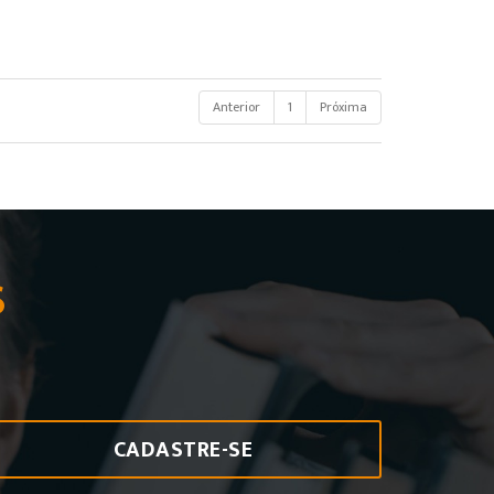
Anterior
1
Próxima
S
CADASTRE-SE