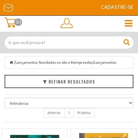
CADASTRE-SE
Filtrar
(0)
Lançamentos,
Novidades
no
site
e
/
/
Lançamentos, Novidades no site e Reimpressões
Lançamentos
Reimpressões
Marcas
REFINAR RESULTADOS
Faixa
de
Preço
Anterior
1
Próxima