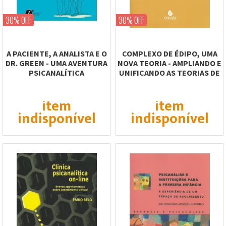
30% OFF
30% OFF
A PACIENTE, A ANALISTA E O
COMPLEXO DE ÉDIPO, UMA
DR. GREEN - UMA AVENTURA
NOVA TEORIA - AMPLIANDO E
PSICANALÍTICA
UNIFICANDO AS TEORIAS DE
FREUD...
item
item
indisponível
indisponível