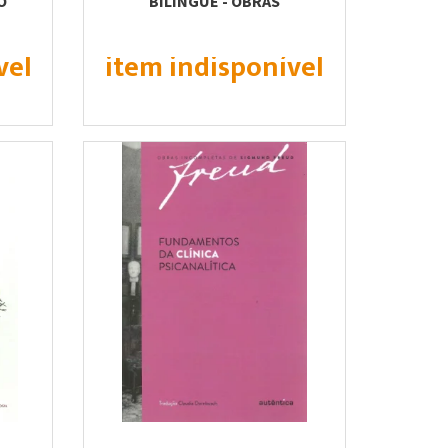
O
BILÍNGUE - OBRAS
INCOMPLETAS DE SIGMUND...
vel
item indisponível