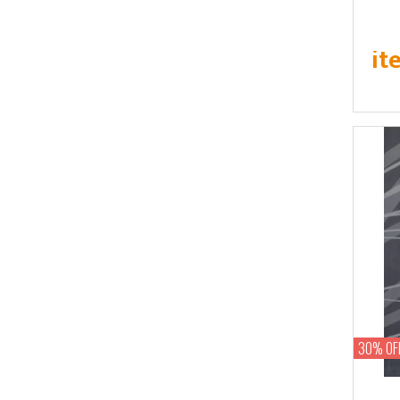
it
30% OF