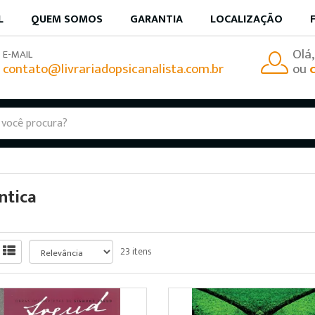
L
QUEM SOMOS
GARANTIA
LOCALIZAÇÃO
Olá
E-MAIL
contato@livrariadopsicanalista.com.br
ou
ntica
23 itens