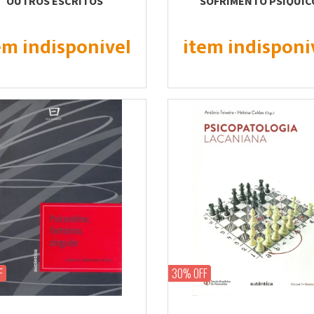
OUTROS ESCRITOS
SOFRIMENTO PSÍQUIC
em indisponível
item indisponí
F
30% OFF