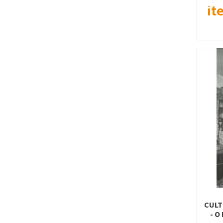
it
CULT
- O