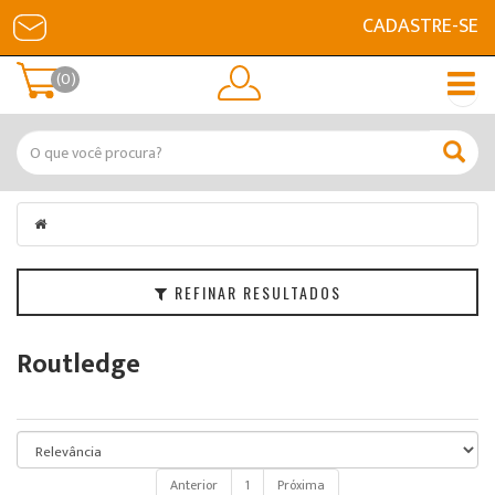
CADASTRE-SE
Filtrar
(0)
Categorias
Marcas
Faixa
de
Preço
REFINAR RESULTADOS
Routledge
Anterior
1
Próxima