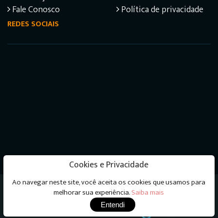
Fale Conosco
Política de privacidade
REDES SOCIAIS
Cookies e Privacidade
Ao navegar neste site, você aceita os cookies que usamos para
Livraria do Psicanalista © 2026 - Todos os direitos
melhorar sua experiência.
Saiba mais
reservados
Entendi
Desenvolvimento e Hospedagem