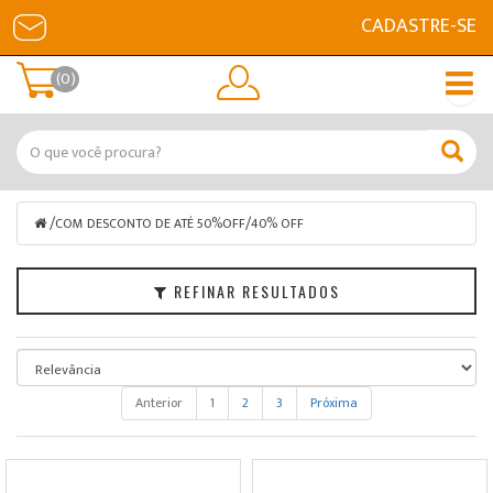
CADASTRE-SE
Filtrar
(0)
COM
DESCONTO
DE
ATÉ
50%OFF
/
/
COM DESCONTO DE ATÉ 50%OFF
40% OFF
Marcas
REFINAR RESULTADOS
Faixa
de
Preço
Anterior
1
2
3
Próxima